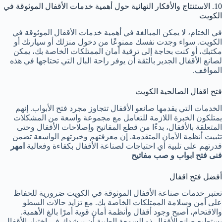
10. الاستنتاج والأفكار النهائية حول أهمية خدمات الأقفال الموثوقة في
الكويت
في الختام، لا يمكن المبالغة في أهمية خدمات الأقفال الموثوقة في
الكويت. سواء وجدت نفسك ممنوعًا من دخول منزلك أو سيارتك أو
مكتبك، أو كنت بحاجة إلى ترقية أمان الممتلكات الخاصة بك، يمكن
لصانع الأقفال الجدير بالثقة أن يوفر راحة البال التي تحتاجها في هذه
المواقف.
فتح اقفال الصالحية الكويت
الخدمات التي يقدمها صانعو الأقفال تتجاوز مجرد فتح الأبواب. إنهم
يمتلكون الخبرة اللازمة للتعامل مع مجموعة واسعة من المشكلات
المتعلقة بالأقفال، بدءًا من قطع المفاتيح وإصلاحات الأقفال وحتى
تثبيت أنظمة الأمان المتقدمة. إن معرفتهم وخبرتهم الواسعة تضمن
قدرتهم على تلبية أي احتياجات لصناعة الأقفال بكفاءة وفعالية
امهر
فنى فتح ابواب و صب مفاتيح
أفضل فتح اقفال
تعتبر خدمات صناعة الأقفال الموثوقة في الكويت ضرورية للحفاظ
على أمن وسلامة الممتلكات الخاصة بك. مع تزايد حالات السطو
والاقتحام، أصبح وجود أقفال وأنظمة أمان قوية أمرًا بالغ الأهمية.
يستطيع صانع الأقفال ذو السمعة الطيبة أن يرشدك في اختيار الأقفال