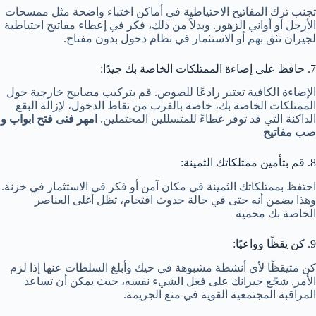
تجنب ترك المفاتيح الاحتياطية في أماكن اختباء واضحة مثل ممسحات
الأرجل أو أواني الزهور. وبدلاً من ذلك، فكر في إعطاء مفاتيح احتياطية
لجيران تثق بهم أو الاستثمار في نظام دخول بدون مفتاح.
7. حافظ على إضاءة الممتلكات الخاصة بك جيدًا:
الإضاءة الكافية تعتبر رادعًا للصوص. قم بتركيب مصابيح خارجية حول
الممتلكات الخاصة بك، خاصة بالقرب من نقاط الدخول، لإزالة البقع
الداكنة التي قد توفر غطاءً للمتسللين المحتملين.
امهر فنى فتح ابواب و
صب مفاتيح
8. قم بتأمين ممتلكاتك الثمينة:
​​احتفظ بممتلكاتك الثمينة في مكان آمن أو فكر في الاستثمار في خزنة.
وهذا يضمن أنه حتى في حالة حدوث اقتحام، تظل أغلى العناصر
الخاصة بك محمية
9. كن يقظًا وواعيًا:
كن متيقظًا لأي أنشطة مشبوهة في حيك وأبلغ السلطات عنها إذا لزم
الأمر. شجّع جيرانك على فعل الشيء نفسه، حيث يمكن أن تساعد
المراقبة المجتمعية القوية في منع الجريمة.