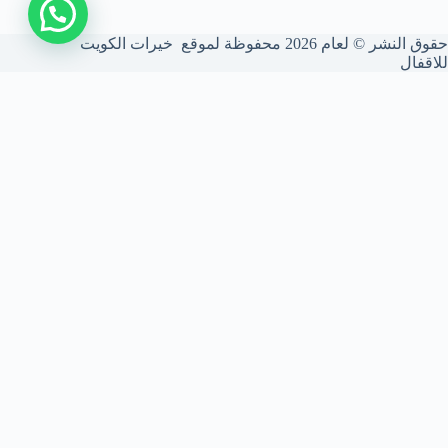
اتصل بنا
حقوق النشر © لعام 2026 محفوظة لموقع خيرات الكويت
للاقفال
شركة فتح أقفال الكويت
نحن شركة متخصصة في فتح الأقفال بأعلى درجات الأمان. نركب ونصون
الأقفال الذكية والميكانيكية، ونستخدم أحدث المعدات لضمان أمانك بدون
أي أضرار للأبواب.
تواصل معنا