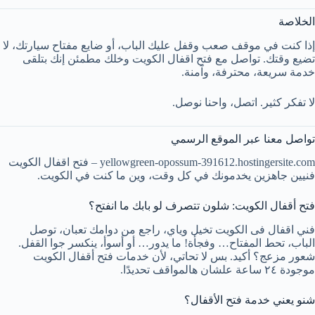
الخلاصة
إذا كنت في موقف صعب وقفل عليك الباب، أو ضايع مفتاح سيارتك، لا
تضيع وقتك. تواصل مع فتح اقفال الكويت وخلك مطمئن إنك بتلقى
خدمة سريعة، محترفة، وآمنة.
لا تفكر كثير. اتصل، واحنا نوصل.
تواصل معنا عبر الموقع الرسمي
yellowgreen-opossum-391612.hostingersite.com – فتح اقفال الكويت
فنيين جاهزين يخدمونك في كل وقت، وين ما كنت في الكويت.
فتح أقفال الكويت: شلون تتصرف لو بابك ما انفتح؟
فني اقفال فى الكويت تخيل وياي، راجع من دوامك تعبان، توصل
الباب، تحط المفتاح… وفجأة! ما يدور… أو أسوأ، ينكسر جوا القفل.
شعور مزعج؟ أكيد. بس لا تحاتي، لأن خدمات فتح أقفال الكويت
موجودة ٢٤ ساعة علشان هالمواقف تحديدًا.
شنو يعني خدمة فتح الأقفال؟