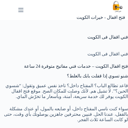
لتجاوز
لى
لمحتوى
فتح اقفال - خيرات الكويت
فني اقفال فى الكويت
فني اقفال فى الكويت
فتح اقفال الكويت – خدمات فني مفاتيح متوفرة 24 ساعة
شنو تسوي إذا قفلت بابك بالغلط؟
قاعد تطالع الباب؟ المفتاح داخل؟ تاخذ نفس عميق وتقول: “شسوي
الحين؟”. لا تشيل هم. لأنك وصلت للمكان الصح. موقع فتح اقفال
الكويت يوفر لك خدمة سريعة، آمنة، وبأسعار ما تخرّش الماي.
سواء كنت ناسي المفتاح داخل، أو ضايعه بالمول، أو عندك مشكلة
بالقفل، عندنا الحل. فنيين محترفين جاهزين يوصلونك بأي وقت، حتى
لو كانت الساعة ثلاث الفجر.