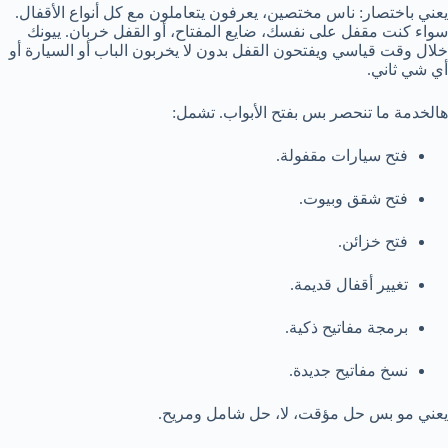
يعني باختصار: ناس مختصين، يعرفون يتعاملون مع كل أنواع الأقفال.
سواء كنت مقفل على نفسك، ضايع المفتاح، أو القفل خربان. ييونك
خلال وقت قياسي ويفتحون القفل بدون لا يخربون الباب أو السيارة أو
أي شي ثاني.
هالخدمة ما تنحصر بس بفتح الأبواب. تشمل:
فتح سيارات مقفولة.
فتح شقق وبيوت.
فتح خزائن.
تغيير أقفال قديمة.
برمجة مفاتيح ذكية.
نسخ مفاتيح جديدة.
يعني مو بس حل مؤقت، لا، حل شامل ومريح.