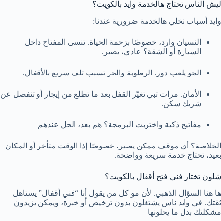
ليش الناس تحتاج هالخدمة وايد بالكويت؟
وايد أسباب تخلي هالخدمة ضرورية عندنا:
النسيان وارد، خصوصًا بزحمة الحياة. تنسى المفتاح داخل
السيارة أو الشقة؟ عادي، يصير.
الجو يلعب دور. الرطوبة والحر تسبب تلف سريع بالأقفال.
الأمان. مرات تبي تغيّر القفل بعد ما تطلع من إيجار أو تنفصل عن
شريك سكن.
مفاتيح ذكية واختربت البرمجة؟ هم بعد، الحل عندهم.
الخلاصة؟ أي موقف ممكن يصير، خصوصًا إذا الوقت متأخر أو المكان
بعيد، تحتاج خدمة سريعة وواضحة.
شلون تختار فني فتح أقفال بالكويت؟
ها هنا السؤال الذهبي. لأن مو كل من يقول أنا “فني أقفال” يستاهل
ثقتك. في وايد ناس يشتغلون بدون ترخيص أو خبرة، ويمكن يزيدون
مشكلتك بدل ما يحلونها.