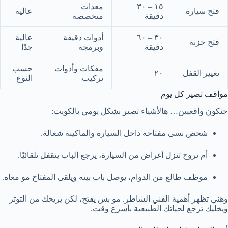
١٥ – ٣٠
معدات
فتح سيارة
عالية
دقيقة
متخصصة
٣٠ – ٦٠
أدوات دقيقة
عالية
فتح خزنة
دقيقة
وبرمجة
جدًا
مفكات وأدوات
حسب
تغيير القفل
٢٠
تركيب
النوع
مواقف تصير كل يوم
خنكون واقعيين… هالأشياء تصير بشكل يومي بالكويت:
شخص نسى مفتاحه داخل السيارة والماكينة شغالة.
أم تروح تنزل أغراض من السيارة، يرجع الباب يتقفل تلقائيًا.
موظف طالع من الدوام، يوصل باب بيته ويلقى المفتاح مو معاه.
وهني تظهر أهمية الفني الشاطر. مو بس يفتح، لكن يريحك من التوتر
ويخليك ترجع لحياتك الطبيعية بأسرع وقت.