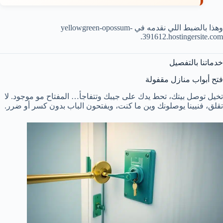
وهذا بالضبط اللي نقدمه في yellowgreen-opossum-
391612.hostingersite.com.
خدماتنا بالتفصيل
فتح أبواب منازل مقفولة
تخيل توصل بيتك، تحط يدك على جيبك وتتفاجأ… المفتاح مو موجود. لا
تقلق، فنيينا يوصلونك وين ما كنت، ويفتحون الباب بدون كسر أو ضرر.