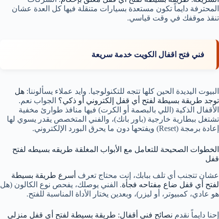
المحترفة دايماً تكون مستعدة بسيارات متنقلة فيها كل العدة عشان
تنقذ موقفك في وقت قياسي.
فني فتح اقفال الكويت خدمة سريعة
البيوت اليديدة الحين كلها تتجه للتكنولوجيا. وايد عملاء يسألوننا:
هل
توجد طريقة بسيطة لفتح أي قفل إلكتروني أو ذكي؟
الجواب نعم.
الأقفال الذكية (اللي بالبصمة أو الكرت) فيها منافذ طوارئ مخفية
تشتغل ببطارية خارجية (باور بانك)، والفني المتخصص يقدر يسوي لها
إعادة برمجة (Reset) ويفتحها دون ما يحرق البورد الإلكتروني.
الخطوات الصحيحة للتعامل مع الأبواب المغلقة طريقه بسيطه لفتح
قفل
عشان تتجنب أي تلف ببابك، إنت محتاج تعرف
أسرع طريقة بسيطة
لفتح أي قفل ضاع مفتاحه فجأة
. الفني يوصلك، يفحص نوع الكالون (هل
هو عادي، كمبيوتر، أو ليزر)، وبعدين يختار الأداة المناسبة للفتح.
إحنا دايماً نقدم
نصائح فني أقفال: طريقة بسيطة لفتح أي قفل منزلي