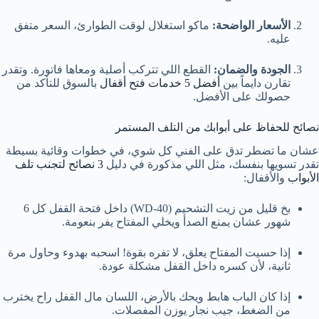
الأسعار الواضحة:
ماكو استغلال لوقت الطوارئ، السعر متفق
عليه.
الجودة والضمان:
القطع اللي تتركب أصلية ومعاها فاتورة. وتقدر
تقارن دايماً بين
أفضل 5 خدمات فتح أقفال
بالسوق للتأكد من
حصولك على الأفضل.
نصائح للحفاظ على أبوابك من التلف المستمر
عشان ما تضطر تدق على الفني كل شوي، في خطوات وقائية بسيطة
تقدر تسويها بنفسك، مثل اللي مذكورة في دليل
3 نصائح لتجنب تلف
الأبواب
والأقفال:
بخ قليل من زيت التشحيم (WD-40) داخل فتحة القفل كل 6
شهور عشان يمنع الصدأ ويخلي المفتاح يفر بنعومة.
إذا حسيت المفتاح يعلق، لا تفره بقوة! اسحبه بهدوء وحاول مرة
ثانية، لأن كسره داخل القفل مشكلة عودة.
إذا كان الباب هابط ويحك بالأرض، اللسان مال القفل راح يخترب
من الضغط، جيب نجار يوزن المفصلات.