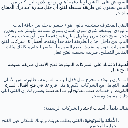
السويتش على الكشن أو بالدقمة! هني يرتفع الأدرينالين. كثير من
الناس يبحثون عن
طريقة بسيطة لفتح أي قفل سيارة عند ترك المفتاح
بالداخل
.
الفني المحترف يستخدم بالون هواء صغير يدخله بين حافة الباب
والبودي، وينفخه شوي شوي عشان يسوي مسافة مليمترات، وبعدين
يدخل سيخ حديد مرن وطويل يطق فيه دقمة القفل أو يسحب مسكة
الباب من داخل. هذي الطريقة آمنة جداً وتنفذها
أفضل 10 شركات
لفتح
السيارات بدون ما تخدش صبغ السيارة أو تكسر الجام وتكلفك مئات
الدنانير للتصليح. طريقه بسيطه لفتح قفل
أهمية الاعتماد على الشركات الموثوقة لفتح الأقفال طريقه بسيطه
لفتح قفل
لما تكون بموقف محرج مثل قفل الباب، السرعة مطلوبة، بس الأمان
أهم. التعامل مع الشركات الكبيرة مثل فروعنا في
فتح أقفال السرة
الكويت
أو خدمات
صب مفاتيح أبواب العاصمة
يضمن لك إن الفني اللي
جايك معتمد ومسجل.
هناك دايماً
3 أسباب لاختيار
الشركات الرسمية:
الأمانة والموثوقية:
الفني يطلب هويتك وإثباتك للمكان قبل الفتح
حماية للمجتمع.