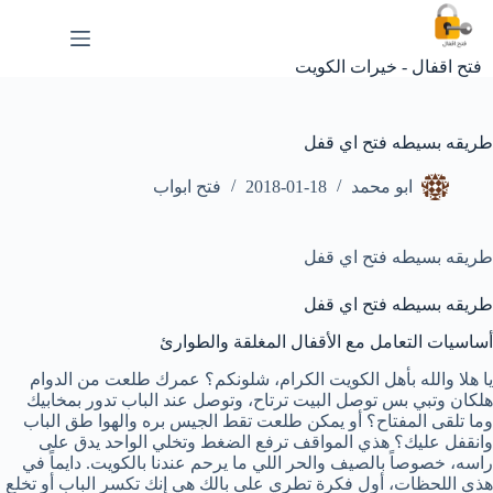
لتجاوز
لى
لمحتوى
فتح اقفال - خيرات الكويت
طريقه بسيطه فتح اي قفل
ابو محمد
2018-01-18
فتح ابواب
طريقه بسيطه فتح اي قفل
طريقه بسيطه فتح اي قفل
أساسيات التعامل مع الأقفال المغلقة والطوارئ
يا هلا والله بأهل الكويت الكرام، شلونكم؟ عمرك طلعت من الدوام
هلكان وتبي بس توصل البيت ترتاح، وتوصل عند الباب تدور بمخابيك
وما تلقى المفتاح؟ أو يمكن طلعت تقط الجيس بره والهوا طق الباب
وانقفل عليك؟ هذي المواقف ترفع الضغط وتخلي الواحد يدق على
راسه، خصوصاً بالصيف والحر اللي ما يرحم عندنا بالكويت. دايماً في
هذي اللحظات، أول فكرة تطري على بالك هي إنك تكسر الباب أو تخلع