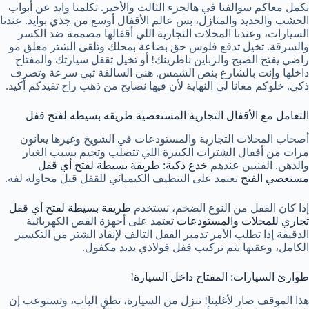
نكمل معاكم سوالفنا في هالجزء الثالث والأخير. تكلمنا وايد عن أبواب
الخشب والحديد والمنازل، بس عالم الأقفال أوسع من جذي بوايد. عندنا
السيارات، وعندنا المحلات التجارية اللي أقفالها مصممة ضد الكسر
والسرقة. تخيل تدفع فلوس حق بضاعة بمحلك وتلقى الشتر معلق مو
راضي يفتح الصبح والزباين ناطرينك! أو تخيل تقفل سيارتك والمفتاح
داخلها وإنت بالشارع بنص الشمس. هني السالفة تبي سرعة وتصرف
ذكي. خلوكم معانا لي النهاية لأن فيها نصايح من ذهب راح تفيدكم أكيد.
التعامل مع الأقفال التجارية المستعصية طريقه بسيطه لفتح قفل
أصحاب المحلات التجارية والمستودعات في الشويخ وغيرها يعانون
مرات من أقفال الشترات الكبيرة اللي تتصلب وتجيم بسبب الغبار
والدهن. الفنيين عندهم
خدع ذكية: طريقة بسيطة لفتح أي قفل
مستعصي الفتح
تعتمد على التنظيف الكيميائي للقفل قبل محاولة لفه.
إذا كان القفل من النوع الضخم، نستخدم
طريقة بسيطة لفتح أي قفل
تجاري للمحلات والمستودعات
تعتمد على أجهزة القص الكهربائية
الدقيقة إذا تطلب الأمر تدمير القفل التالف لإنقاذ الشتر من التكسير
الكامل، وعقبها يتم تركيب قفل فولاذي يديد مكفول.
طوارئ السيارات: المفتاح داخل السيارة!
هذا الموقف صار لأغلبنا! تنزل من السيارة، تطق الباب، وتستوعب إن