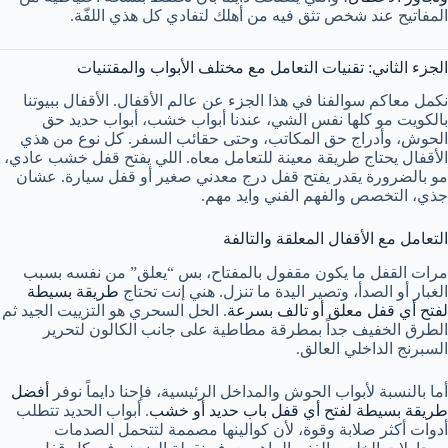
المفاتيح عند شخص تثق فيه من أهلك لتفادي كل هذي اللفّة.
الجزء الثاني: تقنيات التعامل مع مختلف الأبواب والمقتنيات
نكمل معاكم سوالفنا في هذا الجزء عن عالم الأقفال. الأقفال ببيوتنا
بالكويت مو كلها نفس الشي، عندنا أبواب خشب، أبواب حديد حق
الحوش، وأدراج حق المكاتب، وحتى حقائب السفر. كل نوع من هذي
الأقفال يحتاج طريقة معينة للتعامل معاه. اللي يفتح قفل خشب عادي،
مو بالضرورة يقدر يفتح قفل درج معدني صغير أو قفل سيارة. عشان
جذي، التخصص والفهم الفني وايد مهم.
التعامل مع الأقفال المعلقة والتالفة
مرات القفل ما يكون مقفول بالمفتاح، بس “يعلق” من نفسه بسبب
الغبار أو الصدأ، وتصير اليدة ما تنزل. هني إنت تحتاج
طريقة بسيطة
لفتح أي قفل معلق أو تالف بسرعة
. الحل السحري هو التزييت الجيد ثم
الطرق الخفيف جداً بمطرقة مطاطية على جانب الكالون لتحرير
السبرنج الداخلي العالق.
أما بالنسبة لأبواب الحوش والمداخل الرئيسية، فإحنا دايماً نوفر
أفضل
طريقة بسيطة لفتح أي قفل باب حديد أو خشب
. أبواب الحديد تتطلب
أدوات أكثر صلابة وقوة، لأن كوالينها مصممة لتتحمل الصدمات