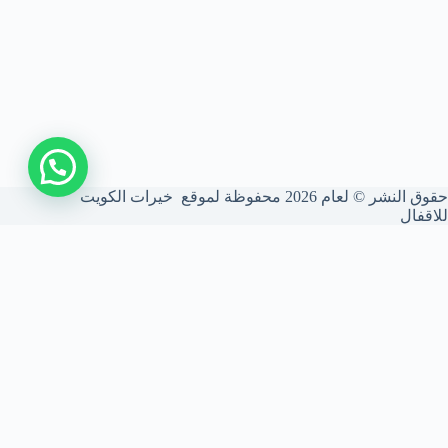
اتصل بنا
حقوق النشر © لعام 2026 محفوظة لموقع خيرات الكويت
للاقفال
شركة فتح أقفال الكويت
نحن شركة متخصصة في فتح الأقفال بأعلى درجات الأمان. نركب ونصون
الأقفال الذكية والميكانيكية، ونستخدم أحدث المعدات لضمان أمانك بدون
أي أضرار للأبواب.