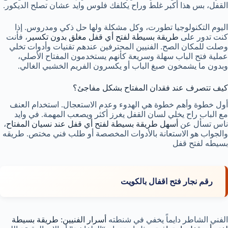
القفل، بس هذا أكبر غلط وراح يكلفك فلوس وايد عشان تصلح الديكور.
اليوم التكنولوجيا تطورت، وكل مشكلة ولها حل ذكي ومدروس. إذا
كنت تدور على
طريقة بسيطة لفتح أي قفل مغلق بدون تكسير
، فأنت
وصلت للمكان الصح. الفنيين المحترفين عندهم تقنيات وأدوات تخلي
عملية فتح الباب سهلة وسريعة كأنهم يستخدمون المفتاح الأصلي،
وبدون ما يشمخون صبغ الباب أو يكسرون الفريم الخشبي الغالي.
كيف تتصرف عند فقدان المفتاح بشكل مفاجئ؟
أول خطوة وأهم خطوة هي الهدوء وعدم الاستعجال. استخدام العنف
مع الباب راح يخلي لسان القفل يغرز أكثر ويصعب المهمة. في وايد
ناس تسأل عن
أسهل طريقة بسيطة لفتح أي قفل عند نسيان المفتاح
،
والجواب هو الاستعانة بالأدوات المخصصة أو طلب فني مختص. طريقه
بسيطه لفتح قفل
رقم نجار فتح اقفال بالكويت
الفني الشاطر دايماً يخفي في شنطته
أسرار الفنيين: طريقة بسيطة