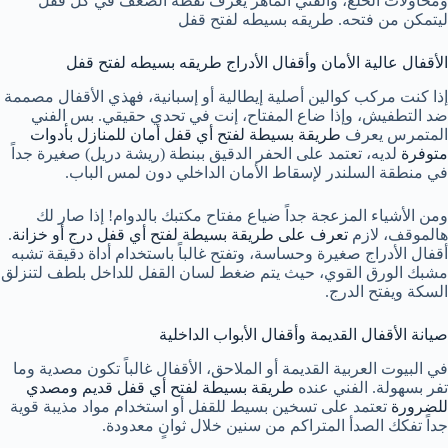
ومحاولات الخلع، والفني الماهر يعرف نقطة الضعف في كل قفل
ليتمكن من فتحه. طريقه بسيطه لفتح قفل
الأقفال عالية الأمان وأقفال الأدراج طريقه بسيطه لفتح قفل
إذا كنت مركب كوالين أصلية إيطالية أو إسبانية، فهذي الأقفال مصممة
ضد التطفيش، وإذا ضاع المفتاح، إنت في تحدي حقيقي. بس الفني
المتمرس يعرف
طريقة بسيطة لفتح أي قفل أمان للمنازل بأدوات
متوفرة
لديه، تعتمد على الحفر الدقيق ببنطة (ريشة دريل) صغيرة جداً
في منطقة السلندر لإسقاط الأمان الداخلي دون لمس الباب.
ومن الأشياء المزعجة جداً ضياع مفتاح مكتبك بالدوام! إذا صار لك
هالموقف، لازم
تعرف على طريقة بسيطة لفتح أي قفل درج أو خزانة
.
أقفال الأدراج صغيرة وحساسة، وتفتح غالباً باستخدام أداة دقيقة تشبه
مشبك الورق القوي، حيث يتم ضغط لسان القفل للداخل بلطف لتنزلق
السكة ويفتح الدرج.
صيانة الأقفال القديمة وأقفال الأبواب الداخلية
في البيوت العربية القديمة أو الملاحق، الأقفال غالباً تكون مصدية وما
تفر بسهولة. الفني عنده
طريقة بسيطة لفتح أي قفل قديم ومصدي
للضرورة
تعتمد على تسخين بسيط للقفل أو استخدام مواد مذيبة قوية
جداً تفكك الصدأ المتراكم من سنين خلال ثوانٍ معدودة.