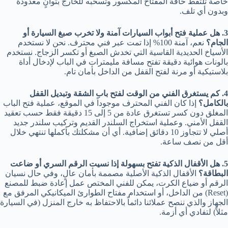
خاصة تلتقط حافة المفتاح المكسور وتسحبه للخارج بثوانٍ معدودة
وبدون أي تلف.
3. هل عملية فتح أبواب السيارات آمنة ولا تخرب صبغ السيارة أو
الجام؟
نعم، آمنة 100% إذا تمت عبر فني محترف. نحن لا نستخدم
الأسياخ الحديدية القاسية التي تخدش الصبغ أو تكسر الزجاج. نستخدم
بالونات هوائية دقيقة تفتح مسافة مليمترات في الباب لإدخال أداة
بلاستيكية أو مرنة لفتح القفل من الداخل بأمان تام.
4. كم يستغرق الفني من الوقت لفتح باب الشقة وتبديل القفل
بالكامل؟
إذا كان الفني المحترف موجوداً في الموقع، عملية فتح الباب
المغلق دون كسر تستغرق عادة من 5 إلى 15 دقيقة فقط حسب تعقيد
القفل الأمني. وعملية استخراج السلندر القديم وتركيب سلندر جديد
أصلي لا تتجاوز 10 دقائق إضافية. أي أن مشكلتك بأكملها تنتهي خلال
أقل من نصف ساعة.
5. هل الأقفال الذكية تفتح بسهولة إذا نسيت الرقم السري أو ضاعت
البطاقة؟
الأقفال الذكية الأصلية مصممة بأمان عالٍ، وفي حال نسيان
الرقم أو ضياع الكرت، يمكن للفني المختص عمل إعادة ضبط للمصنع
(Reset) من الداخل، أو استخدام مفتاح الطوارئ الميكانيكي المرفق مع
الجهاز والذي ننصح عملائنا دائماً بالاحتفاظ به خارج المنزل (في السيارة
مثلاً) لتفادي أي أزمة.