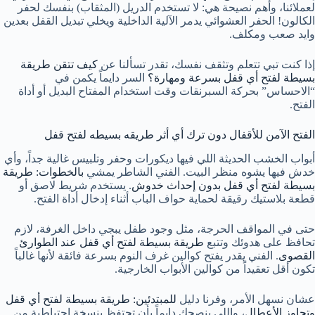
لعملائنا، وأهم نصيحة هي: لا تستخدم الدريل (المثقاب) بنفسك لحفر
الكالون! الحفر العشوائي يدمر الآلية الداخلية ويخلي تبديل القفل بعدين
وايد صعب ومكلف.
إذا كنت تبي تتعلم وتثقف نفسك، تقدر تسألنا عن
كيف تتقن طريقة
بسيطة لفتح أي قفل بسرعة ومهارة؟
السر دايماً يكمن في
“الاحساس” بحركة السبرنقات وقت استخدام المفتاح البديل أو أداة
الفتح.
الفتح الآمن للأقفال دون ترك أي أثر طريقه بسيطه لفتح قفل
أبواب الخشب الحديثة اللي فيها ديكورات وحفر وتلبيس غالية جداً، وأي
خدش فيها يشوه منظر البيت. الفني الشاطر يمشي
بالخطوات: طريقة
بسيطة لفتح أي قفل بدون إحداث خدوش
. يستخدم شريط لاصق أو
قطعة بلاستيك رقيقة لحماية حواف الباب أثناء إدخال أداة الفتح.
حتى في المواقف الحرجة، مثل وجود طفل يبجي داخل الغرفة، لازم
تحافظ على هدوئك وتتبع
طريقة بسيطة لفتح أي قفل عند الطوارئ
القصوى
. الفني يقدر يفتح كوالين غرف النوم بسرعة فائقة لأنها غالباً
تكون أقل تعقيداً من كوالين الأبواب الخارجية.
عشان نسهل الأمر، وفرنا دليل
للمبتدئين: طريقة بسيطة لفتح أي قفل
وتجاوز الأعطال
، واللي ينصحك دايماً بأن تحتفظ بنسخة احتياطية من