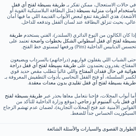
في حالات الاستعجال، ممكن تفكر بـ
طريقة بسيطة لفتح أي قفل
باستخدام أدوات منزلية بسيطة
(مثل البطاقة البلاستيكية القوية أو
الأشعة)، هذي الطريقة تنفع لبعض الأبواب القديمة اللي ما فيها أمان
عالي، بحيث تنزلق البطاقة عند لسان القفل وتدفعه للداخل.
إذا كان الكالون من النوع الدائري (السلندر)، الفني يستخدم
طريقة
بسيطة لفتح أي قفل أسطواني الشكل بخطوات واضحة
تعتمد على
تحسس الدبابيس الداخلية (Pins) ورفعها لمستوى خط الفتح.
حتى الشباب اللي يقفلون قواريهم (دراجاتهم) بالسرداب ويضيعون
المفتاح، يقدرون يعتمدون على
طريقة بسيطة لفتح أي قفل دراجة
هوائية في حال فقدان المفتاح
واللي غالباً تتطلب مقص حديد قوي
لكسر السلسلة، أو فتح القفل النحاسي بأدوات التطفيش المعروفة بـ
طريقة بسيطة لفتح أي قفل تقليدي بدون معدات معقدة
.
أما أبواب المحلات، فإحنا نتعامل معاها بحذر عبر
طريقة بسيطة لفتح
أي قفل باب ألمنيوم أو زجاجي
(موقع وزارة الداخلية للتأكد من
القوانين الأمنية عند فتح المحلات التجارية)، لضمان عدم تهشم الزجاج
السيكوريت الحساس جداً للضغط.
الطوارئ القصوى والسيارات والأسئلة الشائعة