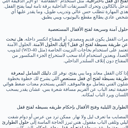
لفتح أي قفل باحترافية
، مثل استخدام “الطفاشة” أو الإبر الدقيقة اللي
تدخل بالكالون وتحرك السبرنقات الداخلية برقة تامة ليما يفتح القفل.
هذي المهارة تتطلب حس عالي وتدريب طويل، وما يقدر عليها أي
شخص عادي يطالع مقطع باليوتيوب ويبي يطبق.
حلول آمنة وسريعة لفتح الأقفال المستعصية
مرات القفل يكون قديم ومصدي، أو المفتاح انكسر داخله.
هل تبحث
عن طريقة بسيطة لفتح أي قفل؟ إليك الحلول الآمنة
. الحلول الآمنة
تعتمد على استخدام بخاخات التزييت الخاصة (مثل WD-40) لتذويب
الصدأ، وبعدين استخدام أداة سحب لاستخراج الجزء المكسور من
المفتاح دون إتلاف السلندر الداخلي.
إذا كان القفل معاند وما يبي يفتح، نوفر لك
دليلك الشامل لمعرفة
طريقة بسيطة لفتح أي قفل مستعصٍ
اللي يشرح لك خطوة بخطوة
شلون الفني يتعامل مع هالموقف. الفني يستخدم معدات ضغط هوائي
خفيفة تبعد الباب عن الفريم مسافة شعرة بس، عشان يقدر يسحب
اللسان ويرد الباب لمكانه.
الطوارئ الليلية وفتح الأقفال بإحكام طريقه بسيطه لفتح قفل
المصايب ما تعرف ليل ولا نهار. ممكن ترد من عرس أو دوام شفت
ليلي وتلقى الباب مقفول. هني تبرز الحاجة الماسة إلى
حلول الطوارئ
السريعة: طريقة بسيطة لفتح أي قفل مغلق بإحكام
. الشركات