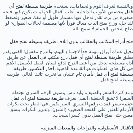
وبالنسبة لغرف النوم والحمامات، نستخدم
طريقة بسيطة لفتح أي
قفل مخصص للأبواب الداخلية
. أغلب أقفال الحمامات يكون فيها فتحة
صغيرة من بره، تقدر تدخل فيها مسمار طويل أو مفك صغير وتضغط
للداخل، وراح يفتح الباب معاك فوراً لأنها مصممة لحالات الطوارئ لو
طاح شخص بالحمام لا سمح الله.
فتح أدراج المكاتب والحقائب بدون إتلاف طريقه بسيطه لفتح قفل
تخيل عندك أوراق مهمة جداً لاجتماع اليوم، والدرج مقفول! الفني يقدر
يطبق
طريقة بسيطة لفتح أي قفل درج مكتب في العمل
عن طريق
أداة مسطحة تدخل من أعلى الدرج لدفع لسان القفل للأسفل. الأهم
في كل هذي العمليات هو القاعدة الذهبية:
احذر التكسير: طريقة
بسيطة لفتح أي قفل بأمان تام
عشان ما تخرب أثاثك الغالي. طريقه
بسيطه لفتح قفل
ومع كثرة السفر بالصيف، وايد ناس ينسون الرقم السري لجنطة
السفر! لا تشق الجنطة، الفني يعرف
طريقة بسيطة لفتح أي قفل
حقيبة سفر فقدت رقمها السري
. السر يكمن في النظر تحت بكرات
الأرقام للعثور على الفتحة الصغيرة (الشق)، وتدوير البكرات بنسق
معين حتى يفتح القفل بدون كسر السحاب.
الأقفال الأسطوانية والدراجات والمعدات المنزلية