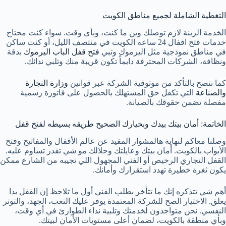
التغطية الشاملة لجميع مناطق الكويت
الخدمة الزينة لازم توصلك وين ما كنت، وبأي وقت. سواء كنت محتاج
خدمات فتح اقفال 24 ساعه الكويت في منتصف الليل، أو كنت ساكن
في مناطق نموذجية مثل اليرموك وتبي
فتح قفل الباب اليرموك
بدقة
ونظافة، الشركات المحترفة دايماً تكون قريبة منك وتلبي ندائك.
كما ننصح بالتأكد من موثوقية الشركة عبر قوانين
وزارة التجارة
والصناعة
التي تكفل حق المستهلك بالحصول على فاتورة رسمية
مفصلة تضمن حقوقك بالصيانة.
الخاتمة: أمان بيتك بيدك وبخيارك الصحيح طريقه بسيطه لفتح قفل
وصلنا معاكم لنهاية هالمشوار المفيد عن عالم الأقفال والمفاتيح وفتح
الأبواب بالكويت. أمان بيتك وعايلتك وحلالك مو شي تقدر تساوم عليه.
القفل التجاري الرخيص أو الفني المجهول اللي تجيبه من الشارع ممكن
يكون ثغرة خطيرة تهدد استقرارك وأمانك.
أهم شي تتذكره إنك ما تتأخر بطلب الفني أول ما تلاحظ إن القفل بدا
يعلق. الاختيار الصح للشركة المعتمدة يوفر عليك التعب، الجهد، والتوتر
النفسي. نحن متواجدون لخدمتك وتلبية نداء الطوارئ في أي وقت،
وبأي منطقة بالكويت، لضمان أعلى مستويات الأمان لبيتك.