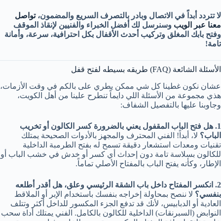
لا تتردد أبداً في الاتصال وبادر بالتصرف السريع والمضمون،
تواصل
معنا عبر الويب
وسنرسل لك أفضل الخبراء والفنيين لإنقاذ الموقف
وفتح بابك المغلق وتركيب أحدث الأقفال بكل احترافية، سرعة، وأمانة
تامة!
الأسئلة الشائعة (FAQ) طريقه بسيطه لفتح قفل
عشان نكون غطينا كل شي ممكن يطري على بالكم في وقت الأزمات،
هذي مجموعة من الأسئلة اللي دايماً تنطرح علينا من أهل الكويت،
وجاوبنا عليها بالتفصيل الشفاف:
1. هل فتح الباب المقفول يعني بالضرورة كسر الكالون أو تخريب
الباب؟
لا، أبداً! الفني المحترف والمجهز بالأدوات الصحيحة يمتلك
تقنيات ومعدات استشعار دقيقة تسمح له بفتح الطرمبة الداخلية
للكالون بسلاسة تامة دون إحداث أي كسر أو خدش في خشب الباب أو
الإطار، وكأنه يفتح الباب بالمفتاح الأصلي تماماً.
2. انكسر المفتاح داخل باب الشقة الرئيسي وعلق، هل أقدر أطلعه
بنفسي؟
لا ننصح بمحاولة إخراجه بنفسك باستخدام الإبر أو الملاقط
العادية أو الدبابيس، لأنك قد تدفع الجزء المكسور للداخل أكثر وتتلف
النوابض (السبرنقات) الداخلية للكالون بالكامل. الفني يمتلك أداة سحب