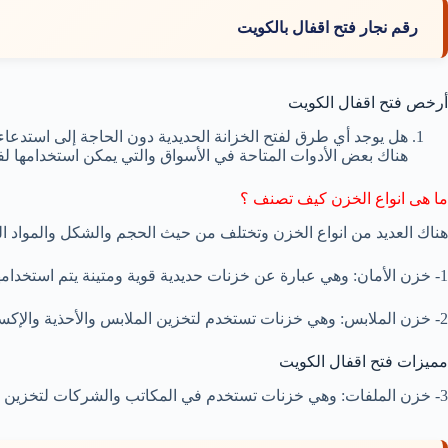
رقم نجار فتح اقفال بالكويت
أرخص فتح اقفال الكويت
هل يوجد أي طرق لفتح الخزانة الحديدية دون الحاجة إلى استدع
هناك بعض الأدوات المتاحة في الأسواق والتي يمكن استخدامها لفت
ما هى انواع الخزن كيف تصنف ؟
هناك العديد من انواع الخزن وتختلف من حيث الحجم والشكل والمواد ا
1- خزن الأمان: وهي عبارة عن خزنات حديدية قوية ومتينة يتم استخدامها لحفظ الأشياء الثمينة مثل الأموال والمجوهرات والوثائق الهامة.
2- خزن الملابس: وهي خزنات تستخدم لتخزين الملابس والأحذية والإكسسوارات، وتأتي بأحجام مختلفة وتصاميم متعددة.
مميزات فتح اقفال الكويت
3- خزن الملفات: وهي خزنات تستخدم في المكاتب والشركات لتخزين الملفات والوثائق الهامة والأوراق المالية.