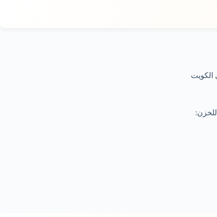
 الكويت
للخزن: