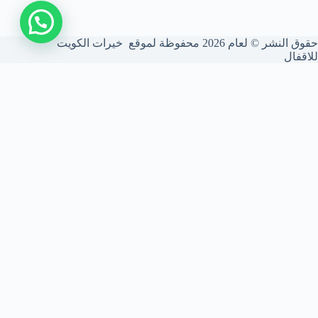
حقوق النشر © لعام 2026 محفوظة لموقع خيرات الكويت
للاقفال
شركة فتح أقفال الكويت
نحن شركة متخصصة في فتح الأقفال بأعلى درجات الأمان. نركب ونصون
الأقفال الذكية والميكانيكية، ونستخدم أحدث المعدات لضمان أمانك بدون
أي أضرار للأبواب.
تواصل معنا