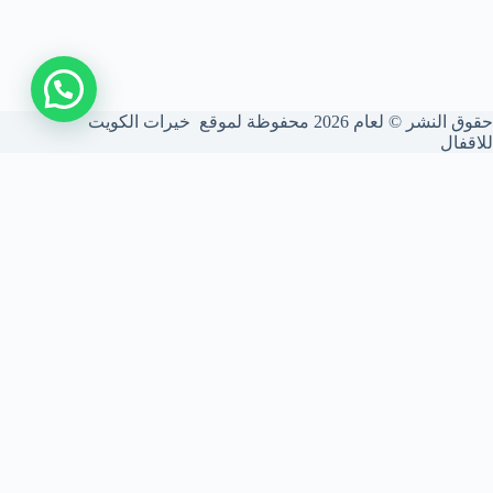
اتصل بنا
حقوق النشر © لعام 2026 محفوظة لموقع خيرات الكويت
للاقفال
شركة فتح أقفال الكويت
نحن شركة متخصصة في فتح الأقفال بأعلى درجات الأمان. نركب ونصون
الأقفال الذكية والميكانيكية، ونستخدم أحدث المعدات لضمان أمانك بدون
أي أضرار للأبواب.