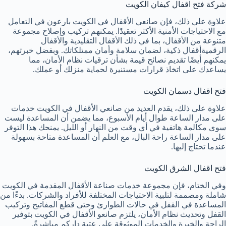
شركة فتح اقفال كيفان الكويت
علاوة على ذلك، فإن صانعي الأقفال في الكويت بارعون في التعامل
مع الاحتياجات الأمنية الأكثر تعقيدًا. يمكنهم تركيب وإصلاح مجموعة
متنوعة من الأقفال، بما في ذلك الأقفال التقليدية والأقفال
الرقميةأقفال ذكية، لضمان سلامة وأمان ممتلكاتك. وبفضل خبرتهم،
يمكنهم أيضًا تقديم نصائح قيمة بشأن ترقيات نظام الأمان، مما
يساعدك على اتخاذ قرارات مستنيرة لحماية منزلك أو عملك.
فتح اقفال دسمان الكويت
علاوة على ذلك، يقدم العديد من صانعي الأقفال في الكويت خدمات
على مدار الساعة طوال أيام الأسبوع، مما يضمن أن المساعدة ليست
سوى مكالمة هاتفية في أي وقت من النهار أو الليل. يمنحك هذا التوفر
على مدار الساعة راحة البال، مع العلم أن المساعدة متاحة بسهولة
عندما تحتاج إليها.
فتح اقفال الشرق الكويت
وفي الختام، فإن مجموعة خدمات صناعة الأقفال المقدمة في الكويت
شاملة ومصممة لتلبية الاحتياجات المختلفة للأفراد والشركات. بدءًا من
المساعدة في القفل في حالات الطوارئ وحتى قطع المفاتيح وتركيب
القفل وتحديث نظام الأمان، يلتزم صانعو الأقفال في الكويت بتوفير
الراحة والخبرة والخدمات الموثوقة على عتبة داركم مباشرةً.