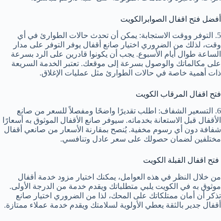
أفضل فتح اقفال الصوابرالكويت
5. التوفر ووقت الاستجابة: يمكن أن تحدث حالات الطوارئ في أي
وقت، لذلك من الضروري اختيار صانع أقفال يوفر التوفر على مدار
الساعة طوال أيام الأسبوع. يجب أن يكونوا قادرين على الرد بسرعة
على مكالماتك والوصول بسرعة إلى موقعك. تعتبر الخدمة السريعة
ذات أهمية خاصة في حالات الطوارئ مثل عمليات الإغلاق.
فتح اقفال المرقاب الكويت
6. التسعير الشفاف: اطلب تقديرًا واضحًا ومفصلاً للسعر من صانع
الأقفال قبل الاستعانة بخدماته. سيوفر صانع الأقفال الموثوق به أسعارًا
شفافة دون أي رسوم مخفية. يُنصح بمقارنة الأسعار من صانعي أقفال
مختلفين لضمان حصولك على سعر عادل وتنافسي.
فتح اقفال القبلة الكويت
من خلال النظر في هذه العوامل، يمكنك اختيار مزود خدمة أقفال
موثوق به في الكويت يلبي متطلباتك ويقدم خدمة من الدرجة الأولى.
تذكر أن أمان ممتلكاتك على المحك، لذا من الضروري اختيار صانع
أقفال جدير بالثقة يعطي الأولوية لسلامتك ويقدم خدمة عملاء ممتازة.