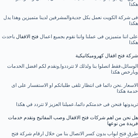
هكذا
فى شركة الكويت نعمل بكل جديةوالمشرفين لدينا متميزين وهذا يدل
هكذا
على اننا متميزين فى عملنا واننا نقوم بجميع اعمال
فتح الاقفال
باحدث
هكذا
شركة فتح اقفال كهروميكانيكية
الوسائل،فقط اتصلوا بنا ولذلك لا تترددوا,ونقدم لكم افضل الخدمات
وبارخص هكذا
الاسعار .نحن دائما فى انتظار تلقى طلباتكم او الاستفسار على اى
خدمة هكذا
تريدونها فنحن فى خدمتكم دائما،عميلنا العزيز لا تتردد في هكذا
هل نحن من اهم شركات فتح الاقفال وصب المفاتيح ونقدم خدمات
فريدة من نوعها
طرق فتح ابواب بدون كسر الاتصال بنا من خلال ارقام شركة فتح