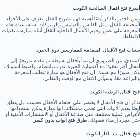
أسرع فتح اقفال الصالحية الكويت
ومن الجدير بالذكر أيضًا أهمية فهم تشريح القفل. تعرف على الأجزاء
المختلفة للقفل، مثل القابس والدبابيس والزنبركات. ستساعدك هذه
المعرفة على تصور وفهم الأعمال الداخلية للقفل أثناء ممارسة تقنيات
الالتقاط.
تقنيات فتح الأقفال المتقدمة للممارسين ذوي الخبرة
كمبتدئ، من الضروري أن تبدأ بأقفال بسيطة ثم تتقدم تدريجيًا إلى
أقفال أكثر تعقيدًا مع اكتسابك الخبرة. تدرب بانتظام، واضبط أسلوبك،
وكن صبورًا مع نفسك. إن فتح الأقفال هو مهارة تتطلب المعرفة
والبراعة معًا، وسيأتي الإتقان مع الوقت والتفاني.
فتح اقفال الوطية الكويت
تذكر أن فتح الأقفال لا يقتصر على اقتحام الأقفال فحسب، بل يتعلق
أيضًا بفهم الآليات التي تحمي ممتلكاتنا. إنها مهارة يمكن استخدامها
لأغراض عملية مختلفة، مثل صناعة الأقفال أو الاستشارات الأمنية أو
حتى مجرد إرضاء فضولك.
طرق فتح ابواب بدون كسر
فتح اقفال بنيد القار الكويت