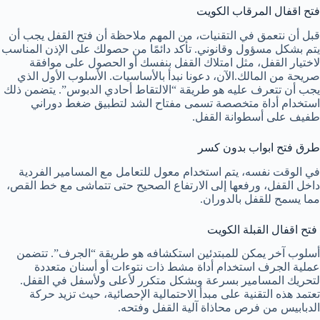
فتح اقفال المرقاب الكويت
قبل أن نتعمق في التقنيات، من المهم ملاحظة أن فتح القفل يجب أن
يتم بشكل مسؤول وقانوني. تأكد دائمًا من حصولك على الإذن المناسب
لاختيار القفل، مثل امتلاك القفل بنفسك أو الحصول على موافقة
صريحة من المالك.الآن، دعونا نبدأ بالأساسيات. الأسلوب الأول الذي
يجب أن تتعرف عليه هو طريقة “الالتقاط أحادي الدبوس”. يتضمن ذلك
استخدام أداة متخصصة تسمى مفتاح الشد لتطبيق ضغط دوراني
طفيف على أسطوانة القفل.
طرق فتح ابواب بدون كسر
في الوقت نفسه، يتم استخدام معول للتعامل مع المسامير الفردية
داخل القفل، ورفعها إلى الارتفاع الصحيح حتى تتماشى مع خط القص،
مما يسمح للقفل بالدوران.
فتح اقفال القبلة الكويت
أسلوب آخر يمكن للمبتدئين استكشافه هو طريقة “الجرف”. تتضمن
عملية الجرف استخدام أداة مشط ذات نتوءات أو أسنان متعددة
لتحريك المسامير بسرعة وبشكل متكرر لأعلى ولأسفل في القفل.
تعتمد هذه التقنية على مبدأ الاحتمالية الإحصائية، حيث تزيد حركة
الدبابيس من فرص محاذاة آلية القفل وفتحه.