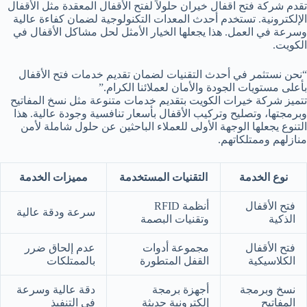
تقدم شركة فتح اقفال خيران حلولاً لفتح الأقفال المعقدة مثل الأقفال
الإلكترونية. تستخدم أحدث المعدات التكنولوجية لضمان كفاءة عالية
وسرعة في العمل. هذا يجعلها الخيار الأمثل لحل مشاكل الأقفال في
الكويت.
“نحن نستثمر في أحدث التقنيات لضمان تقديم خدمات فتح الأقفال
بأعلى مستويات الجودة والأمان لعملائنا الكرام.”
تتميز شركة خيرات الكويت بتقديم خدمات متنوعة مثل نسخ المفاتيح
وبرمجتها، وتصليح وتركيب الأقفال بأسعار تنافسية وجودة عالية. هذا
التنوع يجعلها الوجهة الأولى للعملاء الباحثين عن حلول شاملة لأمن
منازلهم وممتلكاتهم.
نوع الخدمة
التقنيات المستخدمة
مميزات الخدمة
فتح الأقفال
أنظمة RFID
سرعة ودقة عالية
الذكية
وتقنيات البصمة
فتح الأقفال
مجموعة أدوات
عدم إلحاق ضرر
الكلاسيكية
القفل المتطورة
بالممتلكات
نسخ وبرمجة
أجهزة برمجة
دقة عالية وسرعة
المفاتيح
إلكترونية حديثة
في التنفيذ