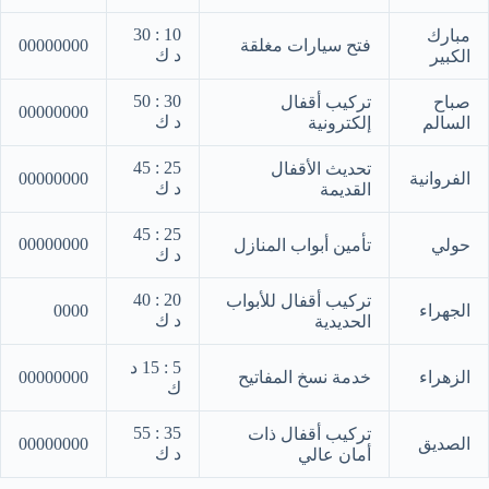
10 : 30
مبارك
فتح سيارات مغلقة
00000000
د ك
الكبير
30 : 50
صباح
تركيب أقفال
00000000
د ك
السالم
إلكترونية
25 : 45
تحديث الأقفال
الفروانية
00000000
د ك
القديمة
25 : 45
00000000
حولي
تأمين أبواب المنازل
د ك
20 : 40
تركيب أقفال للأبواب
الجهراء
0000
د ك
الحديدية
5 : 15 د
الزهراء
خدمة نسخ المفاتيح
00000000
ك
35 : 55
تركيب أقفال ذات
الصديق
00000000
د ك
أمان عالي