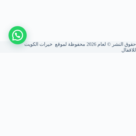
حقوق النشر © لعام 2026 محفوظة لموقع خيرات الكويت
للاقفال
شركة فتح أقفال الكويت
نحن شركة متخصصة في فتح الأقفال بأعلى درجات الأمان. نركب ونصون
الأقفال الذكية والميكانيكية، ونستخدم أحدث المعدات لضمان أمانك بدون
أي أضرار للأبواب.