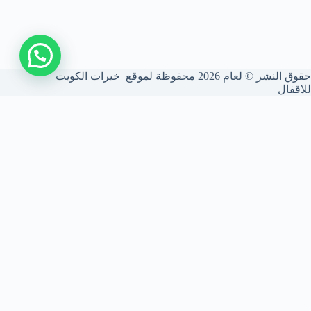
اتصل بنا
حقوق النشر © لعام 2026 محفوظة لموقع خيرات الكويت
للاقفال
شركة فتح أقفال الكويت
نحن شركة متخصصة في فتح الأقفال بأعلى درجات الأمان. نركب ونصون
الأقفال الذكية والميكانيكية، ونستخدم أحدث المعدات لضمان أمانك بدون
أي أضرار للأبواب.