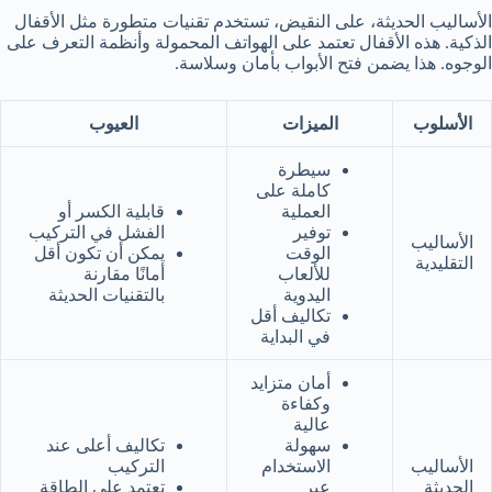
الأساليب الحديثة، على النقيض، تستخدم تقنيات متطورة مثل الأقفال
الذكية. هذه الأقفال تعتمد على الهواتف المحمولة وأنظمة التعرف على
الوجوه. هذا يضمن فتح الأبواب بأمان وسلاسة.
الأسلوب
الميزات
العيوب
سيطرة
كاملة على
العملية
قابلية الكسر أو
توفير
الفشل في التركيب
الأساليب
الوقت
يمكن أن تكون أقل
التقليدية
للألعاب
أمانًا مقارنة
اليدوية
بالتقنيات الحديثة
تكاليف أقل
في البداية
أمان متزايد
وكفاءة
عالية
سهولة
تكاليف أعلى عند
الأساليب
الاستخدام
التركيب
الحديثة
عبر
تعتمد على الطاقة