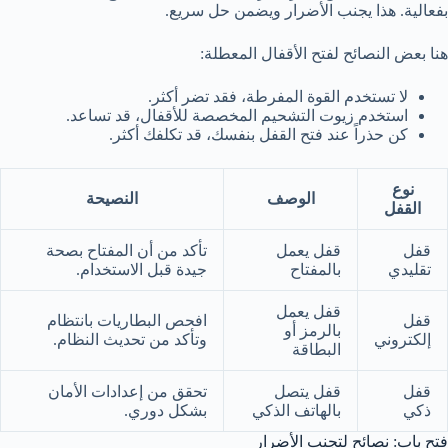
بفعالية. هذا يجنب الأضرار ويضمن حل سريع.
هنا بعض النصائح لفتح الأقفال المعطلة:
لا تستخدم القوة المفرطة، فقد تضر أكثر.
استخدم زيوت التشحيم المخصصة للأقفال، قد تساعد.
كن حذراً عند فتح القفل بنفسك، قد تكلفك أكثر.
نوع
الوصف
النصيحة
القفل
قفل
قفل يعمل
تأكد من أن المفتاح بصحة
تقليدي
بالمفتاح
جيدة قبل الاستخدام.
قفل يعمل
قفل
افحص البطاريات بانتظام
بالرمز أو
إلكتروني
وتأكد من تحديث النظام.
البطاقة
قفل
قفل يتصل
تحقق من إعدادات الأمان
ذكي
بالهاتف الذكي
بشكل دوري.
فتح باب: نصائح لتجنب الأضرار